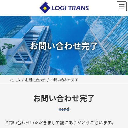
コ
ナ
ン
ビ
テ
ゲ
ン
ー
ツ
シ
へ
ョ
ス
ン
お問い合わせ完了
キ
に
ッ
移
プ
動
ホーム
お問い合わせ
お問い合わせ完了
お問い合わせ完了
send
お問い合わせいただきまして誠にありがとうございます。